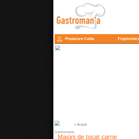
Preparare Calda
Frigotehnic
»
Acasă
Masini de tocat carne