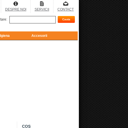
DESPRE NOI
SERVICII
CONTACT
tare:
 Igiena
Accesorii
COŞ