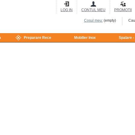
LOG IN
CONTUL MEU
PROMOTII
Cosul meu:
(empty)
Cau
a
Preparare Rece
Mobilier Inox
Spalare -