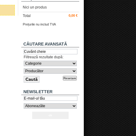
Nici un produs
Total
0,00 €
Prețurile nu includ TVA
Plăteşte
CĂUTARE AVANSATĂ
Filtrează rezultate după:
Resetare
NEWSLETTER